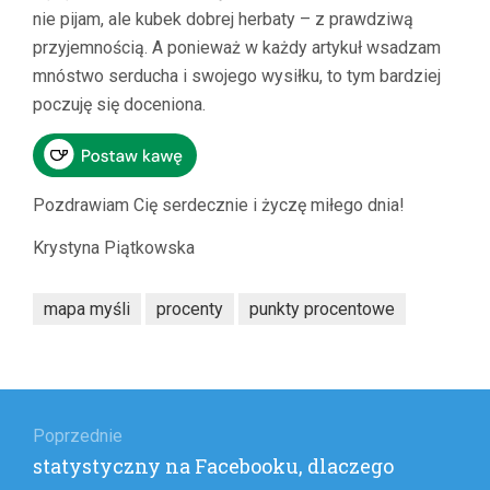
nie pijam, ale kubek dobrej herbaty – z prawdziwą
przyjemnością. A ponieważ w każdy artykuł wsadzam
mnóstwo serducha i swojego wysiłku, to tym bardziej
poczuję się doceniona.
Pozdrawiam Cię serdecznie i życzę miłego dnia!
Krystyna Piątkowska
mapa myśli
procenty
punkty procentowe
Nawigacja
wpisu
Poprzednie
Poprzedni
statystyczny na Facebooku, dlaczego