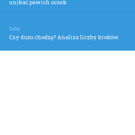
wpis:
unikać pawich oczek
Dalej
Następny
Czy dużo chodzę? Analiza liczby kroków.
wpis: