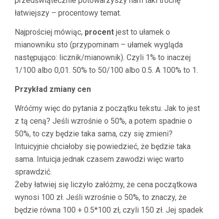
przedświątecznie potowarzyszy nam taki trochę
łatwiejszy – procentowy temat.
Najprościej mówiąc,
procent
jest to ułamek o
mianowniku sto (przypominam – ułamek wygląda
następująco: licznik/mianownik). Czyli 1% to inaczej
1/100 albo 0,01. 50% to 50/100 albo 0.5. A 100% to 1.
Przykład zmiany cen
Wróćmy więc do pytania z początku tekstu. Jak to jest
z tą ceną? Jeśli wzrośnie o 50%, a potem spadnie o
50%, to czy będzie taka sama, czy się zmieni?
Intuicyjnie chciałoby się powiedzieć, że będzie taka
sama. Intuicja jednak czasem zawodzi więc warto
sprawdzić.
Żeby łatwiej się liczyło załóżmy, że cena początkowa
wynosi 100 zł. Jeśli wzrośnie o 50%, to znaczy, że
będzie równa 100 + 0.5*100 zł, czyli 150 zł. Jej spadek