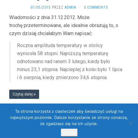
07/05/2015
PRZEZ
ADMIN
·
0 COMMENTS
Wiadomości z dnia 31.12.2012. Może
trochę przeterminowane, ale idealnie obrazują to, o
czym dzisiaj chciałabym Wam napisać:
Roczna amplituda temperatury w stolicy
wyniosła 58 stopni. Najniższą temperaturę
odnotowano nad ranem 3 lutego, kiedy było
minus 23,1 stopnia. Najcieplej z kolei było 1 lipca
i 6 sierpnia, kiedy zmierzono 34,6 stopnia.
Czytaj dalej
Ta strona korzysta z ciasteczek aby świadczyć usługi na
najwyższym poziomie. Dalsze korzystanie ze strony oznacza,
że zgadzasz się na ich użycie.
Dumnie wspierane przez WordPressa
. Szablon: Flat 1.7.11 by
Themeisle
.
Zgoda