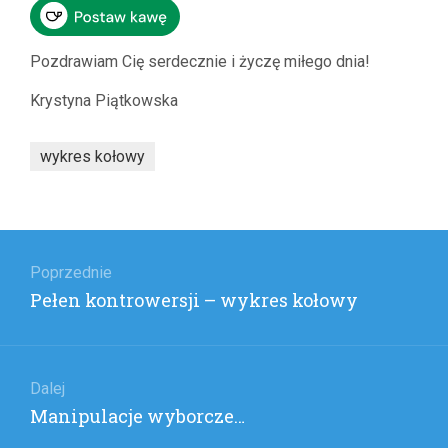
Pozdrawiam Cię serdecznie i życzę miłego dnia!
Krystyna Piątkowska
wykres kołowy
Nawigacja
wpisu
Poprzednie
Poprzedni
Pełen kontrowersji – wykres kołowy
wpis:
Dalej
Następny
Manipulacje wyborcze…
wpis: