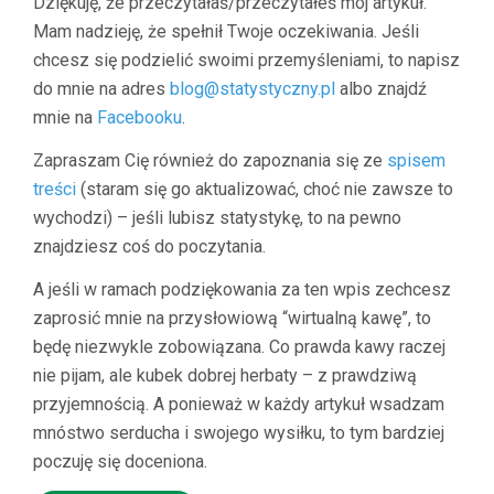
Dziękuję, że przeczytałaś/przeczytałeś mój artykuł.
Mam nadzieję, że spełnił Twoje oczekiwania. Jeśli
chcesz się podzielić swoimi przemyśleniami, to napisz
do mnie na adres
blog@statystyczny.pl
albo znajdź
mnie na
Facebooku
.
Zapraszam Cię również do zapoznania się ze
spisem
treści
(staram się go aktualizować, choć nie zawsze to
wychodzi) – jeśli lubisz statystykę, to na pewno
znajdziesz coś do poczytania.
A jeśli w ramach podziękowania za ten wpis zechcesz
zaprosić mnie na przysłowiową “wirtualną kawę”, to
będę niezwykle zobowiązana. Co prawda kawy raczej
nie pijam, ale kubek dobrej herbaty – z prawdziwą
przyjemnością. A ponieważ w każdy artykuł wsadzam
mnóstwo serducha i swojego wysiłku, to tym bardziej
poczuję się doceniona.