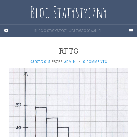
Blog Statystyczny
BLOG O STATYSTYCE I JEJ ZASTOSOWANICH
RFTG
03/07/2015
PRZEZ
ADMIN
·
0 COMMENTS