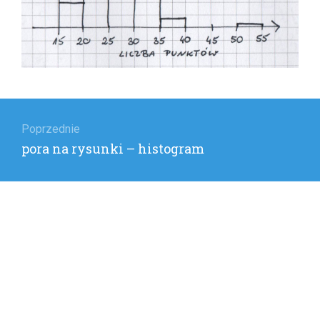
Nawigacja
wpisu
Poprzednie
Poprzedni
pora na rysunki – histogram
wpis: