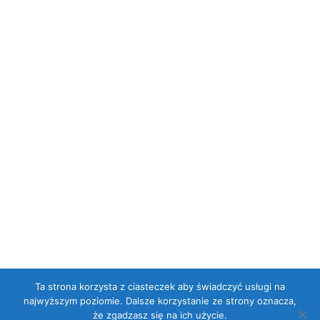
Ta strona korzysta z ciasteczek aby świadczyć usługi na
najwyższym poziomie. Dalsze korzystanie ze strony oznacza,
że zgadzasz się na ich użycie.
Dumnie wspierane przez WordPressa
. Szablon: Flat 1.7.11 by