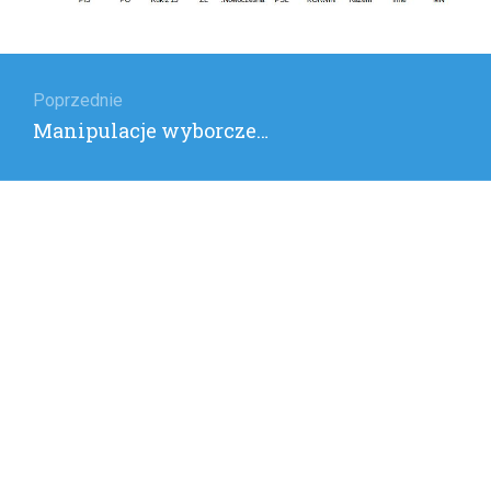
Nawigacja
wpisu
Poprzednie
Poprzedni
Manipulacje wyborcze…
wpis: