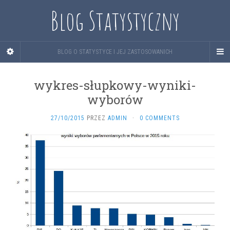
Blog Statystyczny
BLOG O STATYSTYCE I JEJ ZASTOSOWANICH
wykres-słupkowy-wyniki-
wyborów
27/10/2015
PRZEZ
ADMIN
·
0 COMMENTS