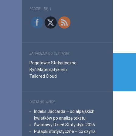
PODZIEL SIĘ :)
ZAPRASZAM DO CZYTANIA:
Nawi
Pogotowie Statystyczne
wpis
Być Matematykiem
Tailored Cloud
OSTATNIE WPISY
Indeks Jaccarda – od alpejskich
kwiatków po analizę tekstu
Światowy Dzień Statystyki 2025
Pułapki statystyczne – co czyha,