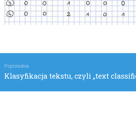
gacja
u
Poprzednie
Poprzedni
Klasyfikacja tekstu, czyli „text classif
wpis: