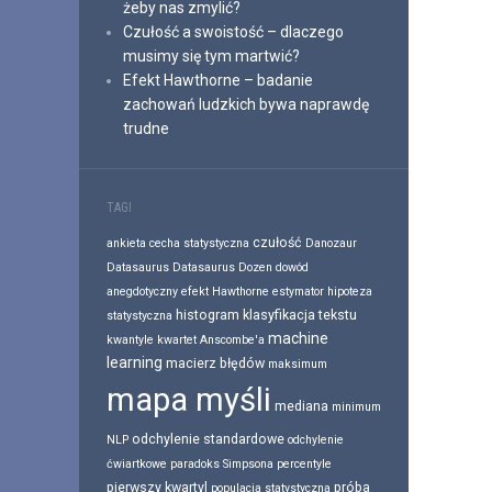
żeby nas zmylić?
Czułość a swoistość – dlaczego
musimy się tym martwić?
Efekt Hawthorne – badanie
zachowań ludzkich bywa naprawdę
trudne
TAGI
czułość
ankieta
cecha statystyczna
Danozaur
Datasaurus
Datasaurus Dozen
dowód
anegdotyczny
efekt Hawthorne
estymator
hipoteza
histogram
klasyfikacja tekstu
statystyczna
machine
kwantyle
kwartet Anscombe'a
learning
macierz błędów
maksimum
mapa myśli
mediana
minimum
odchylenie standardowe
NLP
odchylenie
ćwiartkowe
paradoks Simpsona
percentyle
pierwszy kwartyl
próba
populacja statystyczna