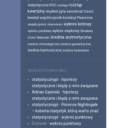
rozstęp
statystyczna
ROC
rozstęp
kwartylny
student pyta
swoistość
trzeci
kwartyl
współczynnik korelacji Pearsona
wykres kołowy
współczynnik zmienności
wykres słupkowy
wykres punktowy
Światowy
średnia arytmetyczna
Dzień Statystyki
średnia chronologiczna
średnia geometryczna
średnia harmoniczna
średnia trymowana
NAJNOWSZE KOMENTARZE
statystycznypl
-
hipotezy
statystyczne i błędy z nimi związane
Adrian Gasinski
-
hipotezy
statystyczne i błędy z nimi związane
statystycznypl
-
Florence Nightingale
– kobieta statystyk, którą warto znać
statystycznypl
-
wykres punktowy
Dominik
-
wykres punktowy