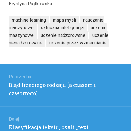
Krystyna Piątkowska
machine learning
mapa myśli
nauczanie
maszynowe
sztuczna inteligencja
uczenie
maszynowe
uczenie nadzorowane
uczenie
nienadzorowane
uczenie przez wzmacnianie
Nawigacja
wpisu
Poprzednie
Poprzedni
Błąd trzeciego rodzaju (a czasem i
wpis:
czwartego)
Dalej
Następny
Klasyfikacja tekstu, czyli „text