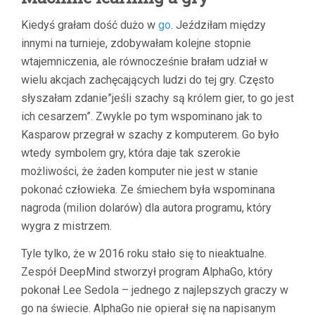
Kiedyś grałam dość dużo w
go
. Jeździłam między
innymi na turnieje, zdobywałam kolejne stopnie
wtajemniczenia, ale równocześnie brałam udział w
wielu akcjach zachęcających ludzi do tej gry. Często
słyszałam zdanie”jeśli szachy są królem gier, to go jest
ich cesarzem”. Zwykle po tym wspominano jak to
Kasparow przegrał w szachy z komputerem. Go było
wtedy symbolem gry, która daje tak szerokie
możliwości, że żaden komputer nie jest w stanie
pokonać człowieka. Ze śmiechem była wspominana
nagroda (milion dolarów) dla autora programu, który
wygra z mistrzem.
Tyle tylko, że w 2016 roku stało się to nieaktualne.
Zespół DeepMind stworzył program AlphaGo, który
pokonał Lee Sedola – jednego z najlepszych graczy w
go na świecie. AlphaGo nie opierał się na napisanym