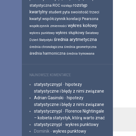
rozstęp
statystyczna
ROC
rozstęp
kwartylny
student pyta
swoistość
trzeci
kwartyl
współczynnik korelacji Pearsona
wykres kołowy
współczynnik zmienności
wykres słupkowy
wykres punktowy
Światowy
średnia arytmetyczna
Dzień Statystyki
średnia chronologiczna
średnia geometryczna
średnia harmoniczna
średnia trymowana
NAJNOWSZE KOMENTARZE
statystycznypl
-
hipotezy
statystyczne i błędy z nimi związane
Adrian Gasinski
-
hipotezy
statystyczne i błędy z nimi związane
statystycznypl
-
Florence Nightingale
– kobieta statystyk, którą warto znać
statystycznypl
-
wykres punktowy
Dominik
-
wykres punktowy