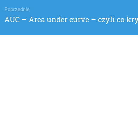
gacja
u
Poprzednie
Poprzedni
AUC – Area under curve – czyli co kr
wpis: