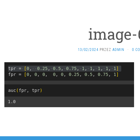
image-
13/02/2024
PRZEZ
ADMIN
·
0 C