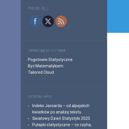
Nawi
wpis
PODZIEL SIĘ :)
ZAPRASZAM DO CZYTANIA:
Pogotowie Statystyczne
Być Matematykiem
Tailored Cloud
OSTATNIE WPISY
Indeks Jaccarda – od alpejskich
kwiatków po analizę tekstu
Światowy Dzień Statystyki 2025
Pułapki statystyczne – co czyha,