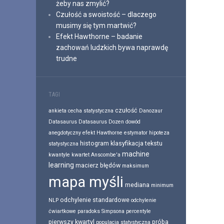
żeby nas zmylić?
Czułość a swoistość – dlaczego
musimy się tym martwić?
Efekt Hawthorne – badanie
zachowań ludzkich bywa naprawdę
trudne
TAGI
czułość
ankieta
cecha statystyczna
Danozaur
Datasaurus
Datasaurus Dozen
dowód
anegdotyczny
efekt Hawthorne
estymator
hipoteza
histogram
klasyfikacja tekstu
statystyczna
machine
kwantyle
kwartet Anscombe'a
learning
macierz błędów
maksimum
mapa myśli
mediana
minimum
odchylenie standardowe
NLP
odchylenie
ćwiartkowe
paradoks Simpsona
percentyle
pierwszy kwartyl
próba
populacja statystyczna