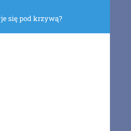
yje się pod krzywą?