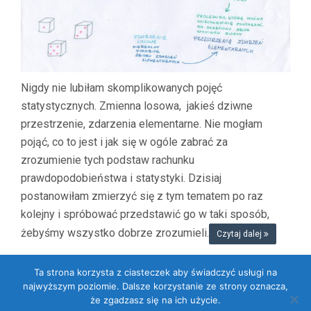
Nigdy nie lubiłam skomplikowanych pojęć
statystycznych. Zmienna losowa, jakieś dziwne
przestrzenie, zdarzenia elementarne. Nie mogłam
pojąć, co to jest i jak się w ogóle zabrać za
zrozumienie tych podstaw rachunku
prawdopodobieństwa i statystyki. Dzisiaj
postanowiłam zmierzyć się z tym tematem po raz
kolejny i spróbować przedstawić go w taki sposób,
żebyśmy wszystko dobrze zrozumieli.
Czytaj dalej
Ta strona korzysta z ciasteczek aby świadczyć usługi na
najwyższym poziomie. Dalsze korzystanie ze strony oznacza,
że zgadzasz się na ich użycie.
Dumnie wspierane przez WordPressa
. Szablon: Flat 1.7.11 by